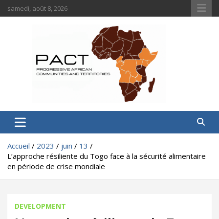
Aller
samedi, août 8, 2026
au
contenu
PACT
Progressive African Communities and Territories
Accueil
2023
juin
13
L’approche résiliente du Togo face à la sécurité alimentaire
en période de crise mondiale
DEVELOPMENT