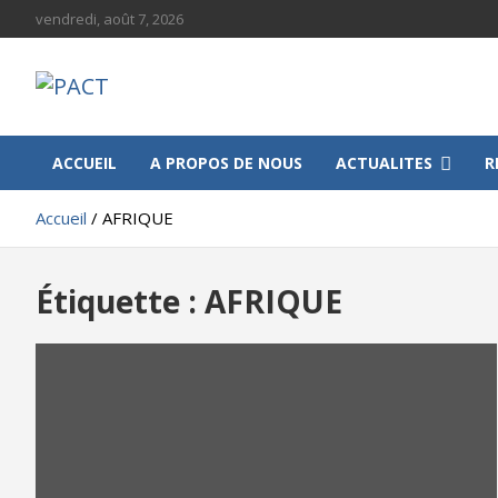
Aller
vendredi, août 7, 2026
au
contenu
PACT
Progressive African Communities and Territories
ACCUEIL
A PROPOS DE NOUS
ACTUALITES
R
Accueil
AFRIQUE
Étiquette :
AFRIQUE