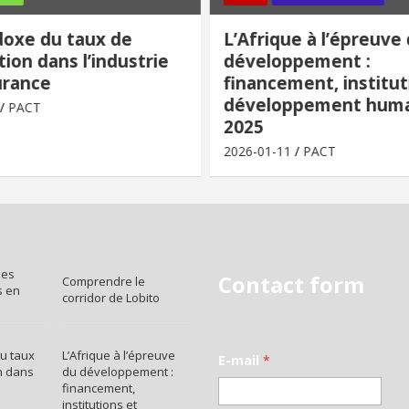
doxe du taux de
L’Afrique à l’épreuve
ion dans l’industrie
développement :
urance
financement, institut
développement huma
PACT
2025
2026-01-11
PACT
des
Contact form
Comprendre le
s en
corridor de Lobito
u taux
L’Afrique à l’épreuve
E-mail
*
n dans
du développement :
financement,
institutions et