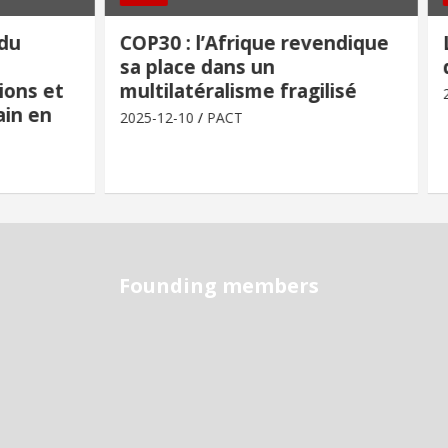
 du
COP30 : l’Afrique revendique
sa place dans un
ions et
multilatéralisme fragilisé
in en
2025-12-10
PACT
Founding members