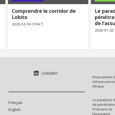
Comprendre le corridor de
Le para
Lobito
pénétrat
de l’ass
2026-02-04
PACT
2026-01-20
LinkedIn
Financement 
infrastructure
Afrique
Le paradoxe d
Français
de pénétratio
English
l’industrie de
l’assurance