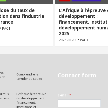
doxe du taux de
L’Afrique à l’épreuve
ion dans l’industrie
développement :
urance
financement, institut
développement huma
PACT
2025
2026-01-11
PACT
des
Contact form
Comprendre le
s en
corridor de Lobito
u taux
L’Afrique à l’épreuve
E-mail
*
n dans
du développement :
financement,
institutions et