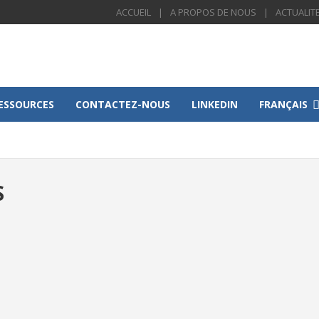
ACCUEIL
A PROPOS DE NOUS
ACTUALIT
ESSOURCES
CONTACTEZ-NOUS
LINKEDIN
FRANÇAIS
S