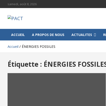
Aller
samedi, août 8, 2026
au
contenu
PACT
Progressive African Communities and Territories
ACCUEIL
A PROPOS DE NOUS
ACTUALITES
R
Accueil
ÉNERGIES FOSSILES
Étiquette :
ÉNERGIES FOSSILE